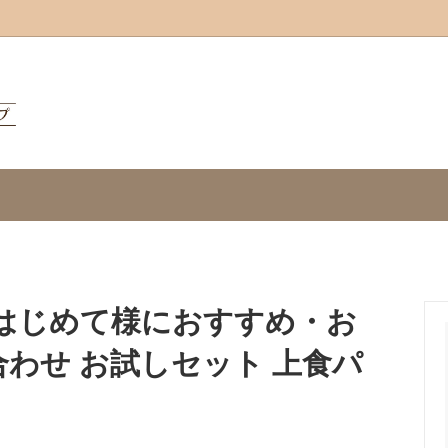
リチーズ
気◎パリパリチーズ
ダンケお試しセット
】はじめて様におすすめ・お
合わせ お試しセット 上食パ